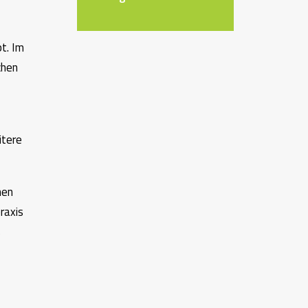
t. Im
chen
itere
nen
raxis
s