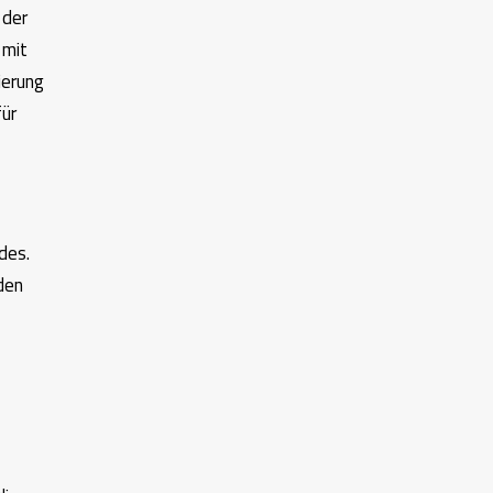
 der
 mit
ierung
für
des.
den